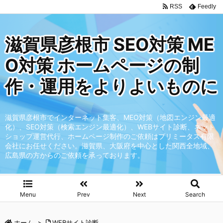
RSS
Feedly
滋賀県彦根市 SEO対策 ME
O対策 ホームページの制
作・運用をよりよいものに
滋賀県彦根市でインターネット集客、MEO対策（地図エンジン最適
化）、SEO対策（検索エンジン最適化）、WEBサイト診断、ネット
ショップ運営代行、ホームページ制作のご依頼はプリミータス有限
会社にお任せください。滋賀県、大阪府を中心とした関西全地域、
広島県の方からのご依頼を承っております。
Menu
Prev
Next
Search
ホーム
>
WEBサイト診断